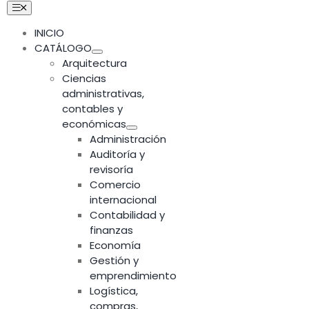
Skip
Toggle
Navigation
to
INICIO
content
CATÁLOGO
Arquitectura
Ciencias
administrativas,
contables y
económicas
Administración
Auditoría y
revisoría
Comercio
internacional
Contabilidad y
finanzas
Economía
Gestión y
emprendimiento
Logística,
compras,