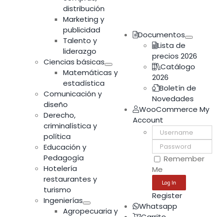
distribución
Marketing y
publicidad
Documentos
Talento y
Lista de
liderazgo
precios 2026
Ciencias básicas
Catálogo
Matemáticas y
2026
estadística
Boletín de
Comunicación y
Novedades
diseño
WooCommerce My
Derecho,
Account
criminalística y
Username:
política
Password:
Educación y
Pedagogía
Remember
Hotelería
Me
restaurantes y
turismo
Register
Ingenierías
Whatsapp
Agropecuaria y
Carrito