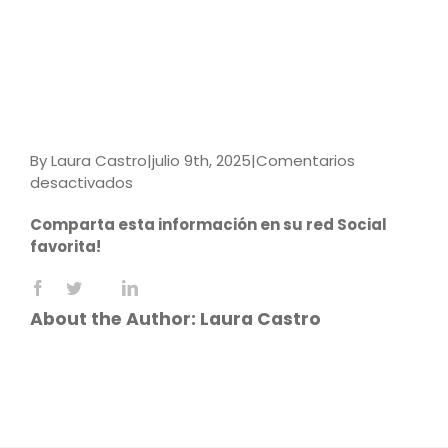
By
Laura Castro
|
julio 9th, 2025
|
Comentarios
en
desactivados
9789587929140
Comparta esta información en su red Social
favorita!
Facebook
X
LinkedIn
Reddit
WhatsApp
Tumblr
Pinterest
Vk
Email
About the Author:
Laura Castro