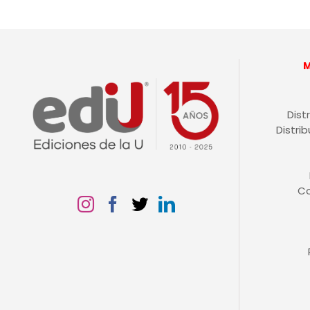
Dist
Distri
C