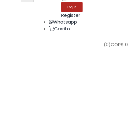
Register
Whatsapp
Carrito
(
0
)
COP$
0