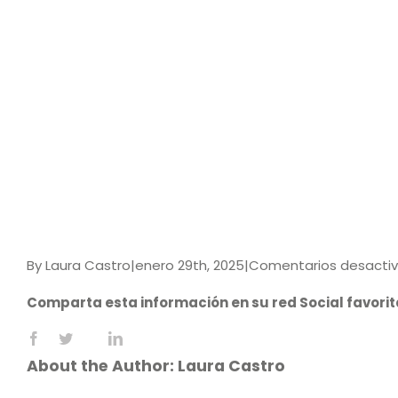
By
Laura Castro
|
enero 29th, 2025
|
Comentarios desacti
Comparta esta información en su red Social favorit
Facebook
X
LinkedIn
Reddit
WhatsApp
Tumblr
Pinterest
Vk
Email
About the Author:
Laura Castro