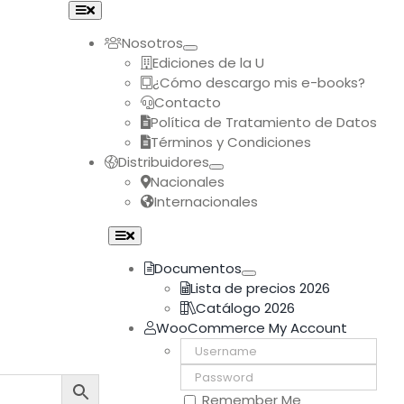
Toggle
Navigation
Nosotros
Ediciones de la U
¿Cómo descargo mis e-books?
Contacto
Política de Tratamiento de Datos
Términos y Condiciones
Distribuidores
Nacionales
Internacionales
Toggle
Navigation
Documentos
Lista de precios 2026
Catálogo 2026
WooCommerce My Account
Username:
Password:
Remember Me