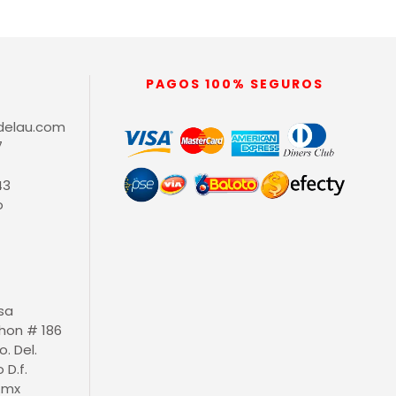
PAGOS 100% SEGUROS
delau.com
7
43
o
isa
thon # 186
o. Del.
D.f.
.mx