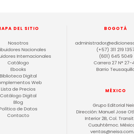
MAPA DEL SITIO
BOGOTÁ
Nosotros
administrador@ediciones
ribuidores Nacionales
(+57) 311 219 135
buidores Internacionales
(601) 645 5049
Catálogo
Carrera 27 N° 27-
Ebooks
Barrio Teusaquill
Biblioteca Digital
omplementos Web
Lista de Precios
MÉXICO
Catálogo Digital
Blog
Grupo Editorial Ne
Política de Datos
Dirección: Manuel Jose O
Contacto
Interior 2B, Col. Transit
Cuauhtémoc. México 
ventas@neisa.com