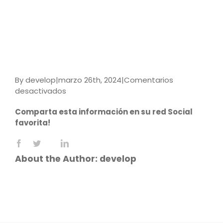
By
develop
|
marzo 26th, 2024
|
Comentarios
en
desactivados
9789587926700
Comparta esta información en su red Social
favorita!
Facebook
X
LinkedIn
Reddit
WhatsApp
Tumblr
Pinterest
Vk
Email
About the Author:
develop