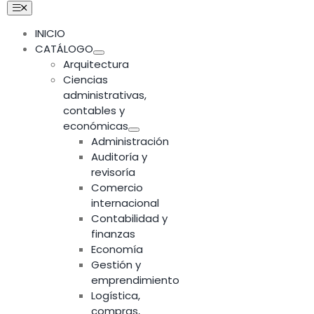
Skip
Toggle
Navigation
to
INICIO
content
CATÁLOGO
Arquitectura
Ciencias
administrativas,
contables y
económicas
Administración
Auditoría y
revisoría
Comercio
internacional
Contabilidad y
finanzas
Economía
Gestión y
emprendimiento
Logística,
compras,