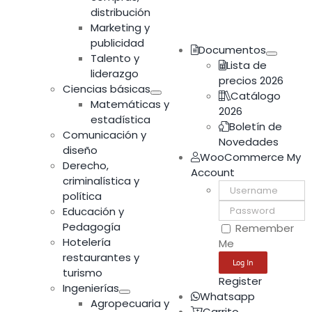
distribución
Marketing y
publicidad
Documentos
Talento y
Lista de
liderazgo
precios 2026
Ciencias básicas
Catálogo
Matemáticas y
2026
estadística
Boletín de
Comunicación y
Novedades
diseño
WooCommerce My
Derecho,
Account
criminalística y
Username:
política
Password:
Educación y
Pedagogía
Remember
Hotelería
Me
restaurantes y
turismo
Register
Ingenierías
Whatsapp
Agropecuaria y
Carrito