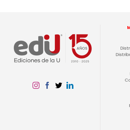
Dist
Distri
C