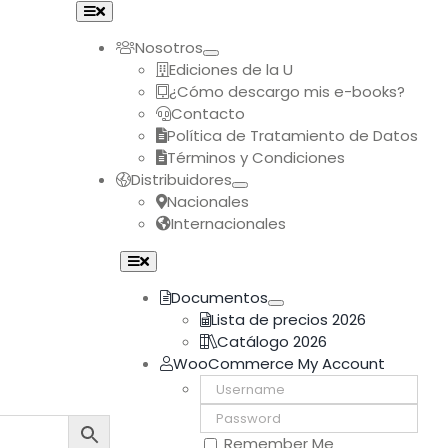
Toggle
Navigation
Nosotros
Ediciones de la U
¿Cómo descargo mis e-books?
Contacto
Política de Tratamiento de Datos
Términos y Condiciones
Distribuidores
Nacionales
Internacionales
Toggle
Navigation
Documentos
Lista de precios 2026
Catálogo 2026
WooCommerce My Account
Username:
Password:
Remember Me