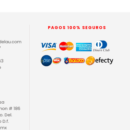
PAGOS 100% SEGUROS
delau.com
7
43
o
isa
thon # 186
o. Del.
D.f.
.mx