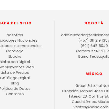
MAPA DEL SITIO
BOGOTÁ
Nosotros
administrador@ediciones
ribuidores Nacionales
(+57) 311 219 135
buidores Internacionales
(601) 645 5049
Catálogo
Carrera 27 N° 27-
Ebooks
Barrio Teusaquill
Biblioteca Digital
omplementos Web
Lista de Precios
MÉXICO
Catálogo Digital
Blog
Grupo Editorial Ne
Política de Datos
Dirección: Manuel Jose O
Contacto
Interior 2B, Col. Transit
Cuauhtémoc. México 
ventas@neisa.com