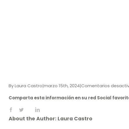
By
Laura Castro
|
marzo 15th, 2024
|
Comentarios desacti
Comparta esta información en su red Social favorit
Facebook
X
LinkedIn
Reddit
WhatsApp
Tumblr
Pinterest
Vk
Email
About the Author:
Laura Castro