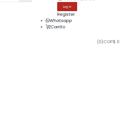
Register
Whatsapp
Carrito
(
0
)
COP$
0