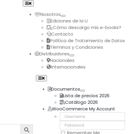
Toggle
Navigation
Nosotros
Ediciones de la U
¿Cómo descargo mis e-books?
Contacto
Política de Tratamiento de Datos
Términos y Condiciones
Distribuidores
Nacionales
Internacionales
Toggle
Navigation
Documentos
Lista de precios 2026
Catálogo 2026
WooCommerce My Account
Username:
Password:
Remember Me