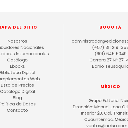
MAPA DEL SITIO
BOGOTÁ
Nosotros
administrador@ediciones
ribuidores Nacionales
(+57) 311 219 135
buidores Internacionales
(601) 645 5049
Catálogo
Carrera 27 N° 27-
Ebooks
Barrio Teusaquill
Biblioteca Digital
omplementos Web
Lista de Precios
MÉXICO
Catálogo Digital
Blog
Grupo Editorial Ne
Política de Datos
Dirección: Manuel Jose O
Contacto
Interior 2B, Col. Transit
Cuauhtémoc. México 
ventas@neisa.com