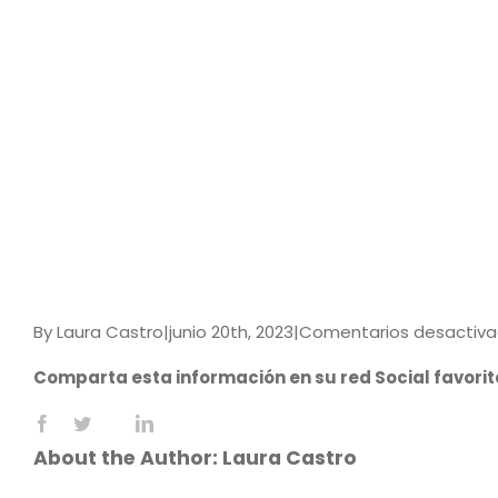
By
Laura Castro
|
junio 20th, 2023
|
Comentarios desactiv
Comparta esta información en su red Social favorit
Facebook
X
LinkedIn
Reddit
WhatsApp
Tumblr
Pinterest
Vk
Email
About the Author:
Laura Castro