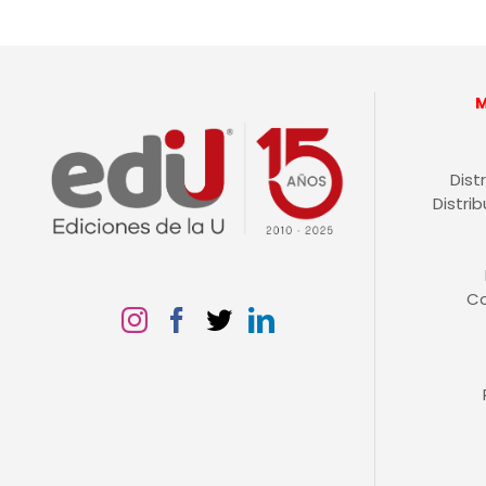
Dist
Distri
C