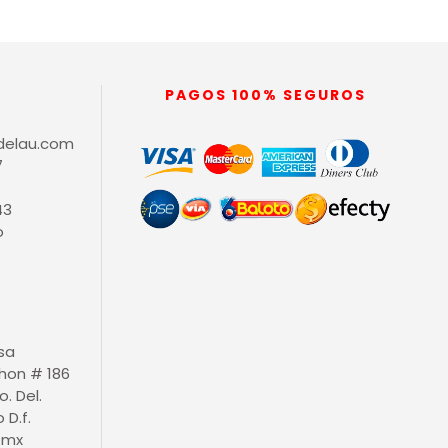
PAGOS 100% SEGUROS
delau.com
7
43
o
isa
thon # 186
o. Del.
D.f.
.mx