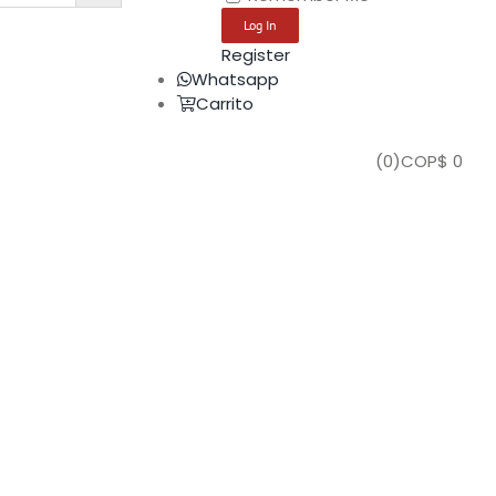
Register
Whatsapp
Carrito
(
0
)
COP$
0