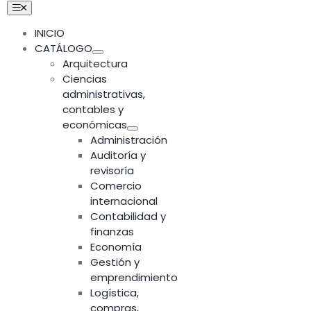
Skip
Toggle
Navigation
to
INICIO
content
CATÁLOGO
Arquitectura
Ciencias
administrativas,
contables y
económicas
Administración
Auditoría y
revisoría
Comercio
internacional
Contabilidad y
finanzas
Economía
Gestión y
emprendimiento
Logística,
compras,