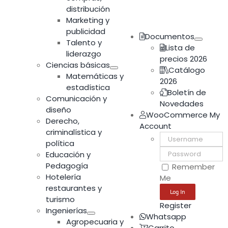
distribución
Marketing y
publicidad
Documentos
Talento y
Lista de
liderazgo
precios 2026
Ciencias básicas
Catálogo
Matemáticas y
2026
estadística
Boletín de
Comunicación y
Novedades
diseño
WooCommerce My
Derecho,
Account
criminalística y
Username:
política
Password:
Educación y
Pedagogía
Remember
Hotelería
Me
restaurantes y
turismo
Register
Ingenierías
Whatsapp
Agropecuaria y
Carrito