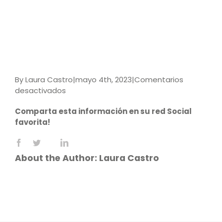
By
Laura Castro
|
mayo 4th, 2023
|
Comentarios
en
desactivados
Puesta
Comparta esta información en su red Social
en
favorita!
Produccion
Segura_dig
Facebook
X
LinkedIn
Reddit
WhatsApp
Tumblr
Pinterest
Vk
Email
About the Author:
Laura Castro