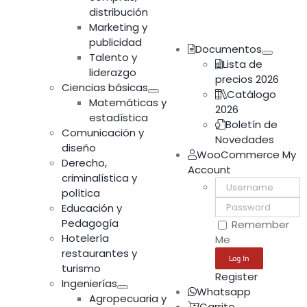
distribución
Marketing y
publicidad
Documentos
Talento y
Lista de
liderazgo
precios 2026
Ciencias básicas
Catálogo
Matemáticas y
2026
estadística
Boletín de
Comunicación y
Novedades
diseño
WooCommerce My
Derecho,
Account
criminalística y
Username:
política
Password:
Educación y
Pedagogía
Remember
Hotelería
Me
restaurantes y
turismo
Register
Ingenierías
Whatsapp
Agropecuaria y
Carrito