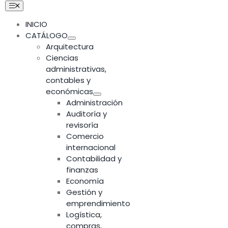
Skip
Toggle
Navigation
to
INICIO
content
CATÁLOGO
Arquitectura
Ciencias
administrativas,
contables y
económicas
Administración
Auditoría y
revisoría
Comercio
internacional
Contabilidad y
finanzas
Economía
Gestión y
emprendimiento
Logística,
compras,