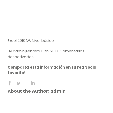
Excel 2010Â®. Nivel básico
By
admin
|
febrero 13th, 2017
|
Comentarios
en
desactivados
Excel
Comparta esta información en su red Social
2010Â®.
favorita!
Nivel
básico
Facebook
X
LinkedIn
Reddit
WhatsApp
Tumblr
Pinterest
Vk
Email
About the Author:
admin