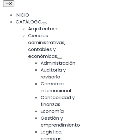
Skip
Toggle
Navigation
to
INICIO
content
CATÁLOGO
Arquitectura
Ciencias
administrativas,
contables y
económicas
Administración
Auditoría y
revisoría
Comercio
internacional
Contabilidad y
finanzas
Economía
Gestión y
emprendimiento
Logística,
compras,