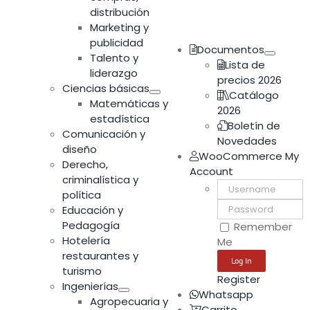
distribución
Marketing y
publicidad
Documentos
Talento y
Lista de
liderazgo
precios 2026
Ciencias básicas
Catálogo
Matemáticas y
2026
estadística
Boletín de
Comunicación y
Novedades
diseño
WooCommerce My
Derecho,
Account
criminalística y
Username:
política
Password:
Educación y
Pedagogía
Remember
Hotelería
Me
restaurantes y
turismo
Register
Ingenierías
Whatsapp
Agropecuaria y
Carrito