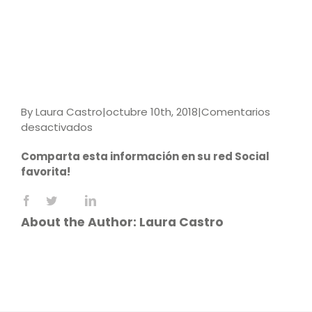
By
Laura Castro
|
octubre 10th, 2018
|
Comentarios
en
desactivados
Enseñar
Comparta esta información en su red Social
a
favorita!
pensar
Facebook
X
LinkedIn
Reddit
WhatsApp
Tumblr
Pinterest
Vk
Email
About the Author:
Laura Castro