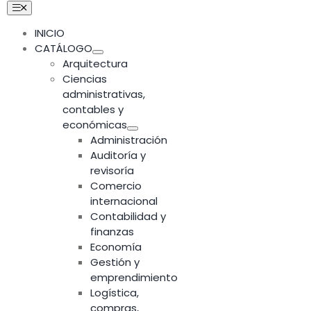
Skip
Toggle
Navigation
to
INICIO
content
CATÁLOGO
Arquitectura
Ciencias
administrativas,
contables y
económicas
Administración
Auditoría y
revisoría
Comercio
internacional
Contabilidad y
finanzas
Economía
Gestión y
emprendimiento
Logística,
compras,