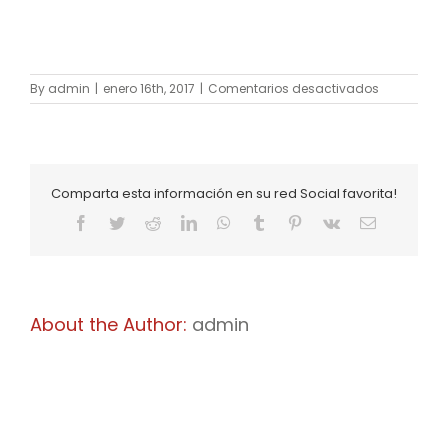
en
By
admin
|
enero 16th, 2017
|
Comentarios desactivados
Imagen
3
Comparta esta información en su red Social favorita!
Facebook
X
Reddit
LinkedIn
WhatsApp
Tumblr
Pinterest
Vk
Email
About the Author:
admin