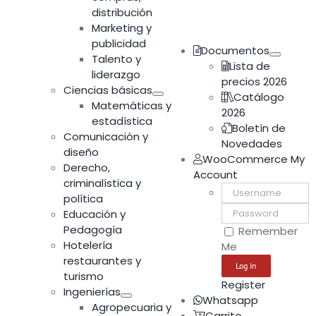
distribución
Marketing y
publicidad
Documentos
Talento y
Lista de
liderazgo
precios 2026
Ciencias básicas
Catálogo
Matemáticas y
2026
estadística
Boletín de
Comunicación y
Novedades
diseño
WooCommerce My
Derecho,
Account
criminalística y
Username:
política
Password:
Educación y
Pedagogía
Remember
Hotelería
Me
restaurantes y
turismo
Register
Ingenierías
Whatsapp
Agropecuaria y
Carrito