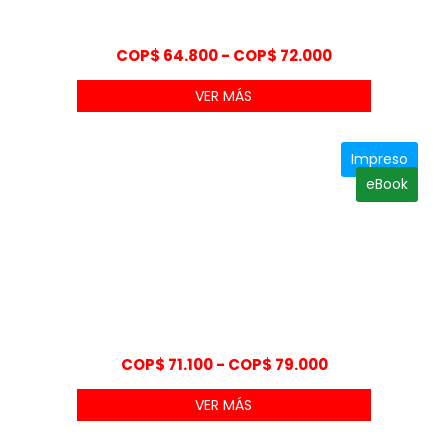
Rango
COP$
64.800
-
COP$
72.000
de
VER MÁS
precios:
desde
COP$ 64.800
Impreso
hasta
eBook
COP$ 72.000
Rango
COP$
71.100
-
COP$
79.000
de
VER MÁS
precios:
desde