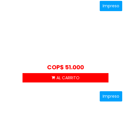
COP$ 71.100
Impreso
hasta
COP$ 79.000
COP$
51.000
Impreso