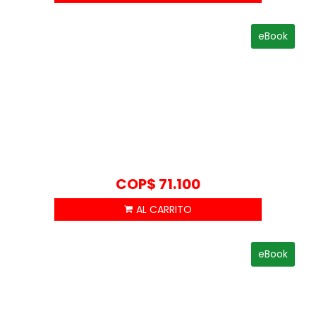
eBook
COP$
71.100
eBook