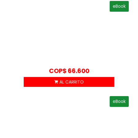
eBook
COP$
66.600
eBook