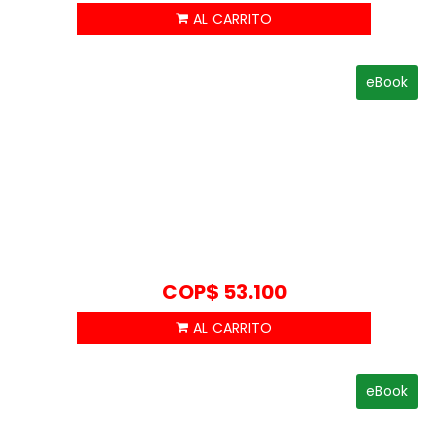
eBook
COP$
53.100
eBook