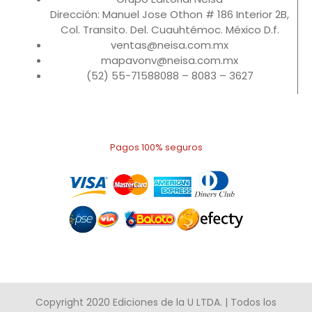
Dirección: Manuel Jose Othon # 186 Interior 2B,
Col. Transito. Del. Cuauhtémoc. México D.f.
ventas@neisa.com.mx
mapavonv@neisa.com.mx
(52) 55-71588088 – 8083 – 3627
Pagos 100% seguros
Copyright 2020 Ediciones de la U LTDA. | Todos los