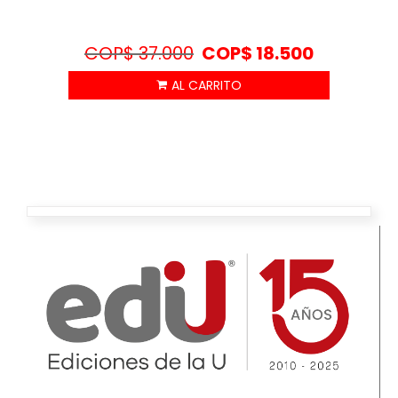
COP$
37.000
COP$
18.500