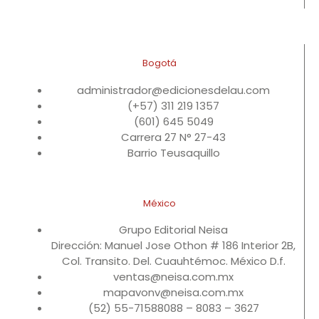
Bogotá
administrador@edicionesdelau.com
(+57) 311 219 1357
(601) 645 5049
Carrera 27 N° 27-43
Barrio Teusaquillo
México
Grupo Editorial Neisa
Dirección: Manuel Jose Othon # 186 Interior 2B,
Col. Transito. Del. Cuauhtémoc. México D.f.
ventas@neisa.com.mx
mapavonv@neisa.com.mx
(52) 55-71588088 – 8083 – 3627