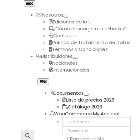
Toggle
Navigation
Nosotros
Ediciones de la U
¿Cómo descargo mis e-books?
Contacto
Política de Tratamiento de Datos
Términos y Condiciones
Distribuidores
Nacionales
Internacionales
Toggle
Navigation
Documentos
Lista de precios 2026
Catálogo 2026
WooCommerce My Account
Username:
Password:
Remember Me