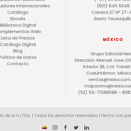
buidores Internacionales
(601) 645 5049
Catálogo
Carrera 27 N° 27-
Ebooks
Barrio Teusaquill
Biblioteca Digital
omplementos Web
Lista de Precios
MÉXICO
Catálogo Digital
Blog
Grupo Editorial Ne
Política de Datos
Dirección: Manuel Jose O
Contacto
Interior 2B, Col. Transit
Cuauhtémoc. México 
ventas@neisa.com
mapavonv@neisa.co
(52) 55-71588088 – 808
es de la U LTDA. | Todos los derechos reservados | Hecho con pa
¡Somos
Instagram
Facebook
X
LinkedIn