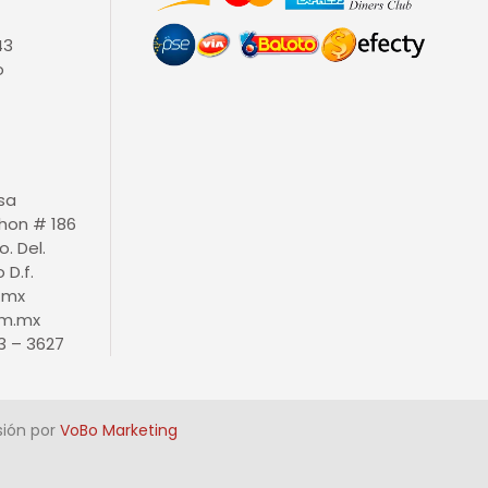
43
o
isa
thon # 186
o. Del.
D.f.
.mx
m.mx
3 – 3627
sión por
VoBo Marketing