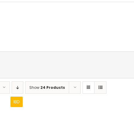
Show
24 Products
IBD