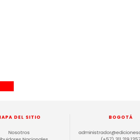
MAPA DEL SITIO
BOGOTÁ
Nosotros
administrador@ediciones
ribuidores Nacionales
(+57) 311 219 135