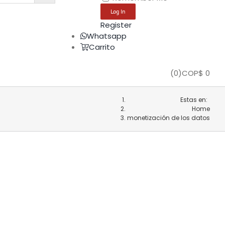
Register
Whatsapp
Carrito
(
0
)
COP$
0
Estas en:
Home
monetización de los datos