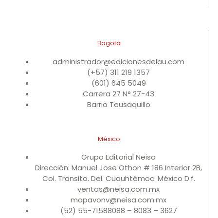
Bogotá
administrador@edicionesdelau.com
(+57) 311 219 1357
(601) 645 5049
Carrera 27 N° 27-43
Barrio Teusaquillo
México
Grupo Editorial Neisa
Dirección: Manuel Jose Othon # 186 Interior 2B,
Col. Transito. Del. Cuauhtémoc. México D.f.
ventas@neisa.com.mx
mapavonv@neisa.com.mx
(52) 55-71588088 – 8083 – 3627