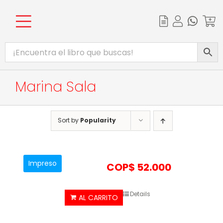
Skip
to
content
Toggle
INICIO
Navigation
CATÁLOGO
Marina Sala
EBOOKS
PROMOCIONES
Sort by
Popularity
BIBLIOTECA DIGITAL
COMPLEMENTOS WEB
Impreso
COP$
52.000
Details