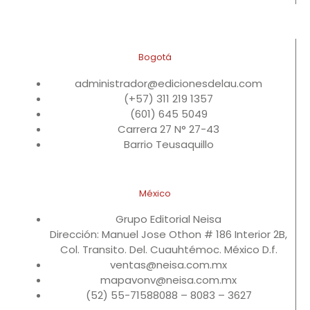
Bogotá
administrador@edicionesdelau.com
(+57) 311 219 1357
(601) 645 5049
Carrera 27 N° 27-43
Barrio Teusaquillo
México
Grupo Editorial Neisa
Dirección: Manuel Jose Othon # 186 Interior 2B,
Col. Transito. Del. Cuauhtémoc. México D.f.
ventas@neisa.com.mx
mapavonv@neisa.com.mx
(52) 55-71588088 – 8083 – 3627