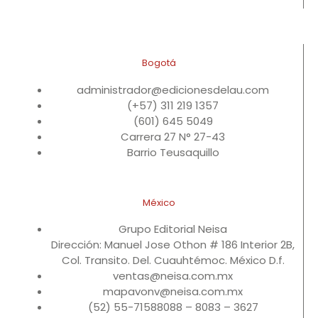
Bogotá
administrador@edicionesdelau.com
(+57) 311 219 1357
(601) 645 5049
Carrera 27 N° 27-43
Barrio Teusaquillo
México
Grupo Editorial Neisa
Dirección: Manuel Jose Othon # 186 Interior 2B,
Col. Transito. Del. Cuauhtémoc. México D.f.
ventas@neisa.com.mx
mapavonv@neisa.com.mx
(52) 55-71588088 – 8083 – 3627