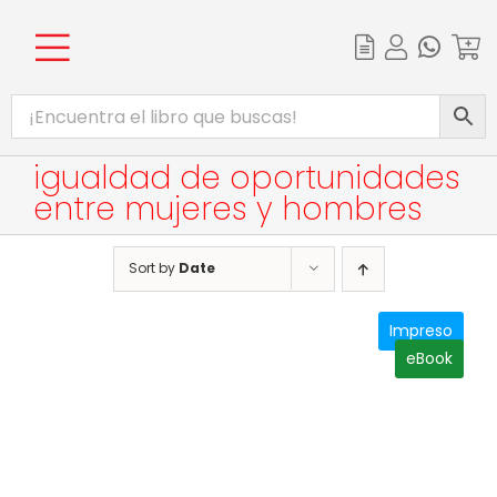
Skip
to
content
Toggle
INICIO
Navigation
CATÁLOGO
igualdad de oportunidades
entre mujeres y hombres
EBOOKS
PROMOCIONES
Sort by
Date
BIBLIOTECA DIGITAL
Impreso
eBook
COMPLEMENTOS WEB