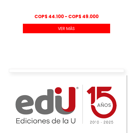
Rango
COP$
44.100
-
COP$
49.000
de
VER MÁS
precios:
desde
COP$ 44.100
hasta
COP$ 49.000