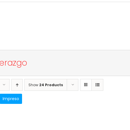
derazgo
Show
24 Products
Impreso