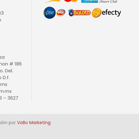
43
o
isa
thon # 186
o. Del.
D.f.
.mx
m.mx
3 – 3627
sión por
VoBo Marketing