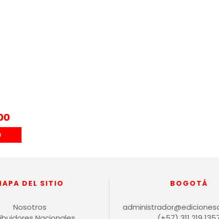
00
MAPA DEL SITIO
BOGOTÁ
Nosotros
administrador@ediciones
ribuidores Nacionales
(+57) 311 219 135