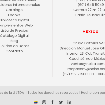
buidores Internacionales
(601) 645 5049
Catálogo
Carrera 27 N° 27-
Ebooks
Barrio Teusaquill
Biblioteca Digital
omplementos Web
Lista de Precios
MÉXICO
Catálogo Digital
Blog
Grupo Editorial Ne
Política de Datos
Dirección: Manuel Jose O
Contacto
Interior 2B, Col. Transit
Cuauhtémoc. México 
ventas@neisa.com
mapavonv@neisa.co
(52) 55-71588088 – 808
es de la U LTDA. | Todos los derechos reservados | Hecho con pa
¡Somos
Instagram
Facebook
X
LinkedIn