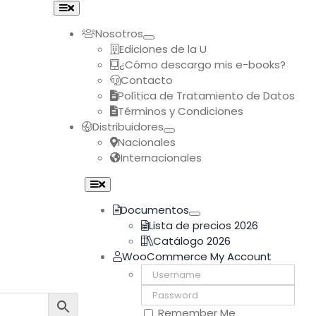
Toggle
Navigation
Nosotros
Ediciones de la U
¿Cómo descargo mis e-books?
Contacto
Política de Tratamiento de Datos
Términos y Condiciones
Distribuidores
Nacionales
Internacionales
Toggle
Navigation
Documentos
Lista de precios 2026
Catálogo 2026
WooCommerce My Account
Username:
Password:
Remember Me