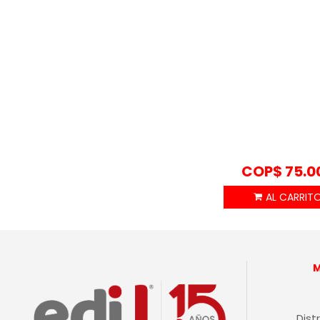
COP$
75.0
Dist