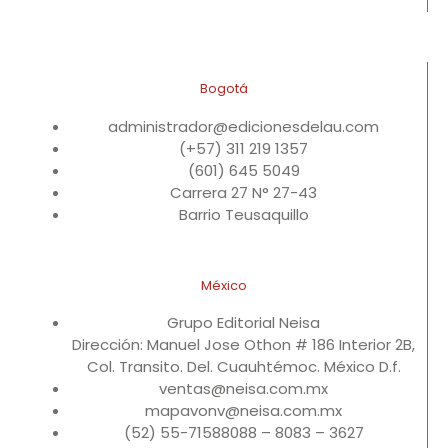
Bogotá
administrador@edicionesdelau.com
(+57) 311 219 1357
(601) 645 5049
Carrera 27 N° 27-43
Barrio Teusaquillo
México
Grupo Editorial Neisa
Dirección: Manuel Jose Othon # 186 Interior 2B,
Col. Transito. Del. Cuauhtémoc. México D.f.
ventas@neisa.com.mx
mapavonv@neisa.com.mx
(52) 55-71588088 – 8083 – 3627