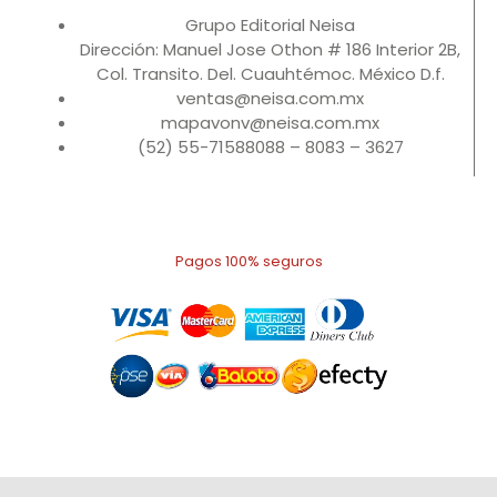
Grupo Editorial Neisa
Dirección: Manuel Jose Othon # 186 Interior 2B,
Col. Transito. Del. Cuauhtémoc. México D.f.
ventas@neisa.com.mx
mapavonv@neisa.com.mx
(52) 55-71588088 – 8083 – 3627
Pagos 100% seguros