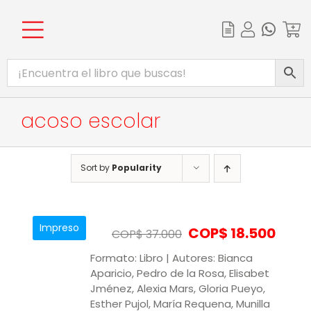
Skip
to
content
Toggle
INICIO
Navigation
CATÁLOGO
acoso escolar
EBOOKS
PROMOCIONES
Sort by
Popularity
BIBLIOTECA DIGITAL
COMPLEMENTOS WEB
Impreso
COP$
18.500
COP$
37.000
Formato: Libro | Autores: Bianca
Aparicio, Pedro de la Rosa, Elisabet
Jménez, Alexia Mars, Gloria Pueyo,
Esther Pujol, María Requena, Munilla