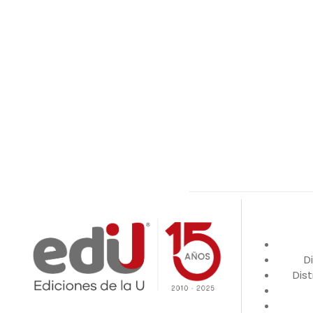
D
Dist