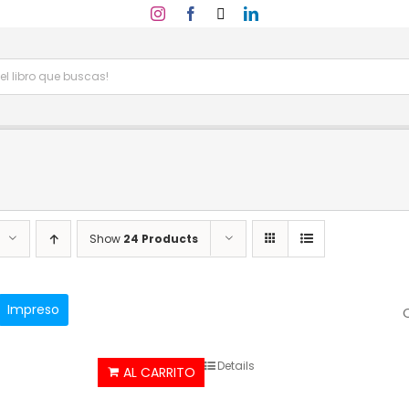
Show
24 Products
Impreso
Details