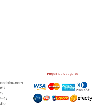
Pagos 100% seguros
nesdelau.com
1357
49
27-43
illo