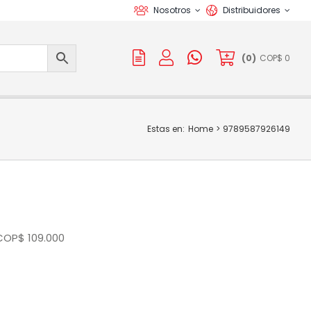
Nosotros
Distribuidores
(
0
)
COP$
0
Estas en:
Home
9789587926149
COP$
109.000