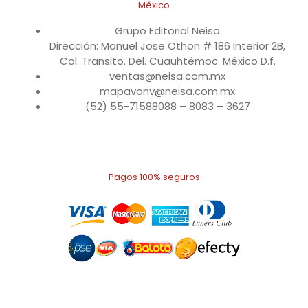
México
Grupo Editorial Neisa
Dirección: Manuel Jose Othon # 186 Interior 2B,
Col. Transito. Del. Cuauhtémoc. México D.f.
ventas@neisa.com.mx
mapavonv@neisa.com.mx
(52) 55-71588088 – 8083 – 3627
Pagos 100% seguros