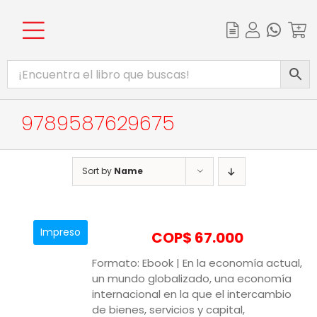
Skip
to
content
Toggle
INICIO
Navigation
CATÁLOGO
9789587629675
EBOOKS
PROMOCIONES
Sort by
Name
BIBLIOTECA DIGITAL
COMPLEMENTOS WEB
Impreso
COP$
67.000
Formato: Ebook | En la economía actual,
un mundo globalizado, una economía
internacional en la que el intercambio
de bienes, servicios y capital,