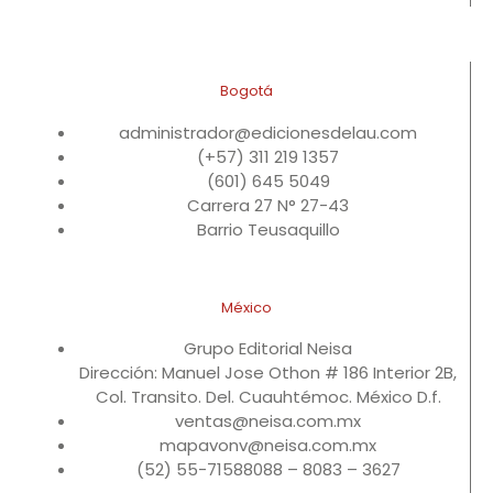
Bogotá
administrador@edicionesdelau.com
(+57) 311 219 1357
(601) 645 5049
Carrera 27 N° 27-43
Barrio Teusaquillo
México
Grupo Editorial Neisa
Dirección: Manuel Jose Othon # 186 Interior 2B,
Col. Transito. Del. Cuauhtémoc. México D.f.
ventas@neisa.com.mx
mapavonv@neisa.com.mx
(52) 55-71588088 – 8083 – 3627