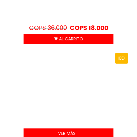
COP$
36.000
COP$
18.000
IBD
VER MÁS