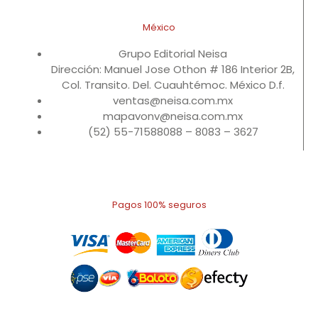
México
Grupo Editorial Neisa
Dirección: Manuel Jose Othon # 186 Interior 2B,
Col. Transito. Del. Cuauhtémoc. México D.f.
ventas@neisa.com.mx
mapavonv@neisa.com.mx
(52) 55-71588088 – 8083 – 3627
Pagos 100% seguros