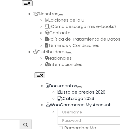
Toggle
Navigation
Nosotros
Ediciones de la U
¿Cómo descargo mis e-books?
Contacto
Política de Tratamiento de Datos
Términos y Condiciones
Distribuidores
Nacionales
Internacionales
Toggle
Navigation
Documentos
Lista de precios 2026
Catálogo 2026
WooCommerce My Account
Username:
Password:
Remember Me