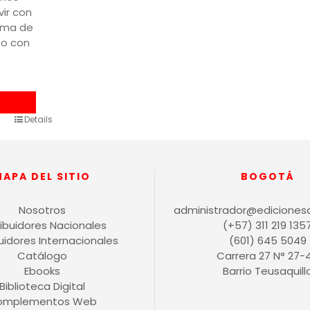
vir con
orma de
to con
Details
MAPA DEL SITIO
BOGOTÁ
Nosotros
administrador@ediciones
ribuidores Nacionales
(+57) 311 219 135
buidores Internacionales
(601) 645 5049
Catálogo
Carrera 27 N° 27-
Ebooks
Barrio Teusaquill
Biblioteca Digital
omplementos Web