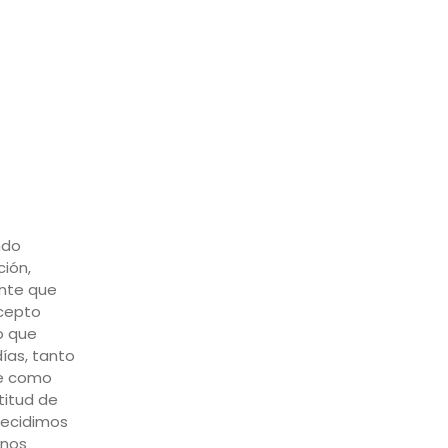
ndo
ión,
nte que
ncepto
o que
ías, tanto
e como
titud de
decidimos
unos