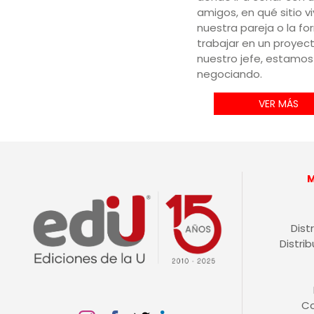
amigos, en qué sitio vi
nuestra pareja o la f
trabajar en un proyec
nuestro jefe, estamos
negociando.
VER MÁS
Dist
Distri
C