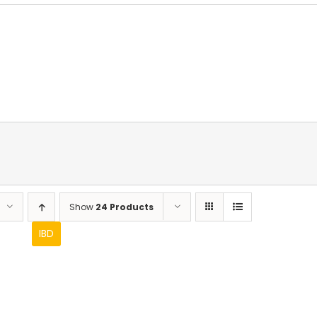
Show
24 Products
IBD