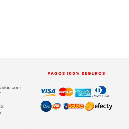
PAGOS 100% SEGUROS
delau.com
7
43
o