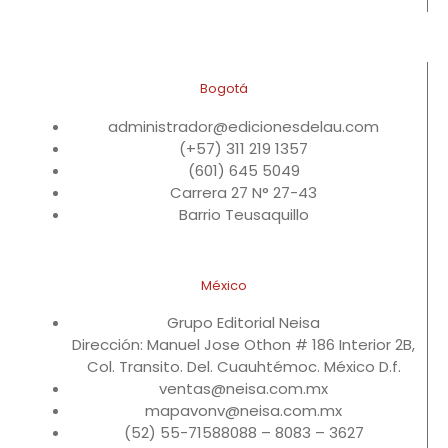
Bogotá
administrador@edicionesdelau.com
(+57) 311 219 1357
(601) 645 5049
Carrera 27 N° 27-43
Barrio Teusaquillo
México
Grupo Editorial Neisa
Dirección: Manuel Jose Othon # 186 Interior 2B,
Col. Transito. Del. Cuauhtémoc. México D.f.
ventas@neisa.com.mx
mapavonv@neisa.com.mx
(52) 55-71588088 – 8083 – 3627