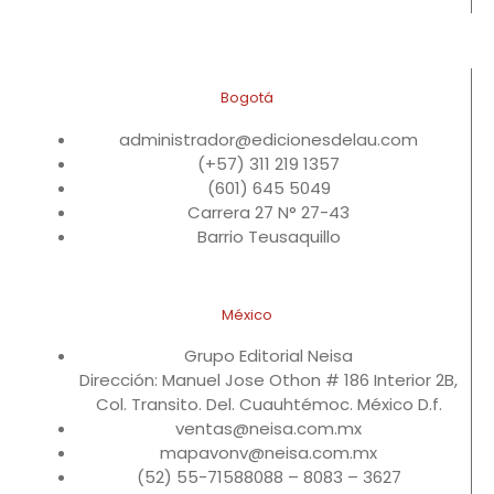
Bogotá
administrador@edicionesdelau.com
(+57) 311 219 1357
(601) 645 5049
Carrera 27 N° 27-43
Barrio Teusaquillo
México
Grupo Editorial Neisa
Dirección: Manuel Jose Othon # 186 Interior 2B,
Col. Transito. Del. Cuauhtémoc. México D.f.
ventas@neisa.com.mx
mapavonv@neisa.com.mx
(52) 55-71588088 – 8083 – 3627