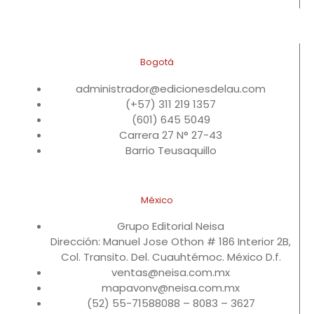
Bogotá
administrador@edicionesdelau.com
(+57) 311 219 1357
(601) 645 5049
Carrera 27 N° 27-43
Barrio Teusaquillo
México
Grupo Editorial Neisa
Dirección: Manuel Jose Othon # 186 Interior 2B,
Col. Transito. Del. Cuauhtémoc. México D.f.
ventas@neisa.com.mx
mapavonv@neisa.com.mx
(52) 55-71588088 – 8083 – 3627