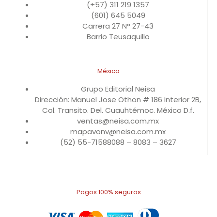
(+57) 311 219 1357
(601) 645 5049
Carrera 27 N° 27-43
Barrio Teusaquillo
México
Grupo Editorial Neisa
Dirección: Manuel Jose Othon # 186 Interior 2B,
Col. Transito. Del. Cuauhtémoc. México D.f.
ventas@neisa.com.mx
mapavonv@neisa.com.mx
(52) 55-71588088 – 8083 – 3627
Pagos 100% seguros