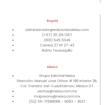
Bogotá
administrador@edicionesdelau.com
(+57) 311 219 1357
(601) 645 5049
Carrera 27 N° 27-43
Barrio Teusaquillo
México
Grupo Editorial Neisa
Dirección: Manuel Jose Othon # 186 Interior 2B,
Col. Transito. Del. Cuauhtémoc. México D.f.
ventas@neisa.com.mx
mapavonv@neisa.com.mx
(52) 55-71588088 – 8083 – 3627