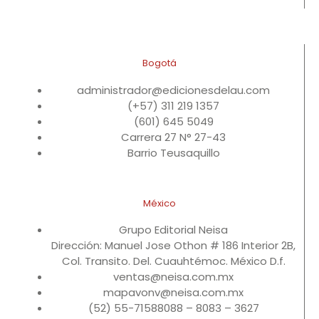
Bogotá
administrador@edicionesdelau.com
(+57) 311 219 1357
(601) 645 5049
Carrera 27 N° 27-43
Barrio Teusaquillo
México
Grupo Editorial Neisa
Dirección: Manuel Jose Othon # 186 Interior 2B,
Col. Transito. Del. Cuauhtémoc. México D.f.
ventas@neisa.com.mx
mapavonv@neisa.com.mx
(52) 55-71588088 – 8083 – 3627