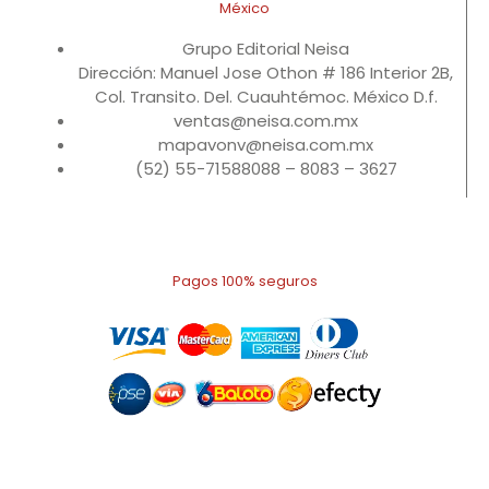
México
Grupo Editorial Neisa
Dirección: Manuel Jose Othon # 186 Interior 2B,
Col. Transito. Del. Cuauhtémoc. México D.f.
ventas@neisa.com.mx
mapavonv@neisa.com.mx
(52) 55-71588088 – 8083 – 3627
Pagos 100% seguros