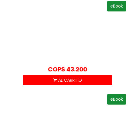
eBook
COP$
43.200
eBook