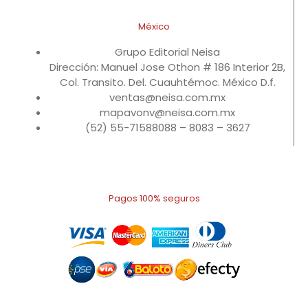
México
Grupo Editorial Neisa
Dirección: Manuel Jose Othon # 186 Interior 2B,
Col. Transito. Del. Cuauhtémoc. México D.f.
ventas@neisa.com.mx
mapavonv@neisa.com.mx
(52) 55-71588088 – 8083 – 3627
Pagos 100% seguros