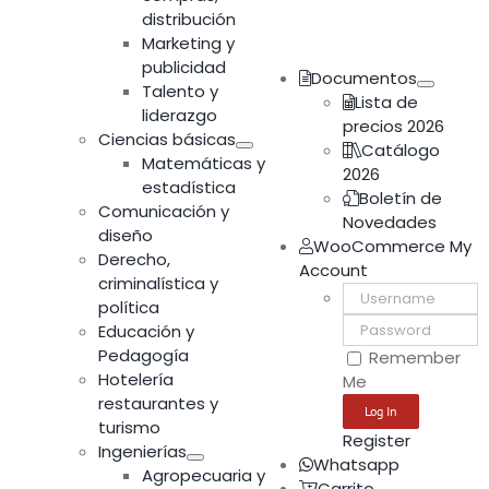
distribución
Marketing y
publicidad
Documentos
Talento y
Lista de
liderazgo
precios 2026
Ciencias básicas
Catálogo
Matemáticas y
2026
estadística
Boletín de
Comunicación y
Novedades
diseño
WooCommerce My
Derecho,
Account
criminalística y
Username:
política
Password:
Educación y
Pedagogía
Remember
Hotelería
Me
restaurantes y
turismo
Register
Ingenierías
Whatsapp
Agropecuaria y
Carrito