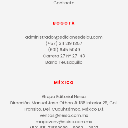
Contacto
BOGOTÁ
administrador@edicionesdelau.com
(+57) 311 219 1357
(601) 645 5049
Carrera 27 N° 27-43
Barrio Teusaquillo
MÉXICO
Grupo Editorial Neisa
Dirección: Manuel Jose Othon # 186 Interior 2B, Col.
Transito. Del. Cuauhtémoc. México D.f.
ventas@neisa.com.mx
mapavonv@neisa.com.mx
(52) 55-71588088 – 8083 – 3627