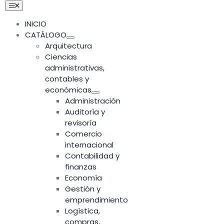
Skip
Toggle
Navigation
to
INICIO
content
CATÁLOGO
Arquitectura
Ciencias
administrativas,
contables y
económicas
Administración
Auditoría y
revisoría
Comercio
internacional
Contabilidad y
finanzas
Economía
Gestión y
emprendimiento
Logística,
compras,