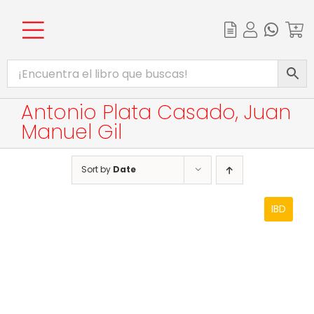
Skip
to
content
Toggle
INICIO
Navigation
CATÁLOGO
Antonio Plata Casado, Juan
Manuel Gil
EBOOKS
PROMOCIONES
Sort by
Date
BIBLIOTECA DIGITAL
IBD
COMPLEMENTOS WEB