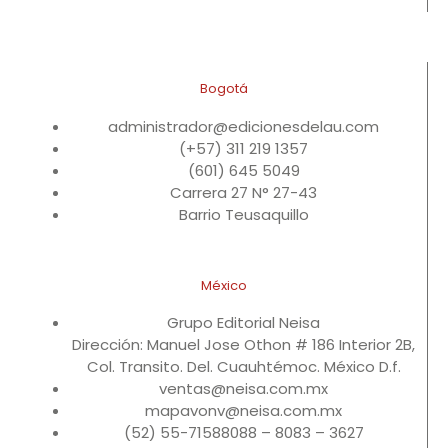
Bogotá
administrador@edicionesdelau.com
(+57) 311 219 1357
(601) 645 5049
Carrera 27 N° 27-43
Barrio Teusaquillo
México
Grupo Editorial Neisa
Dirección: Manuel Jose Othon # 186 Interior 2B,
Col. Transito. Del. Cuauhtémoc. México D.f.
ventas@neisa.com.mx
mapavonv@neisa.com.mx
(52) 55-71588088 – 8083 – 3627