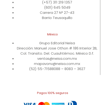
(+57) 311 219 1357
(601) 645 5049
Carrera 27 N° 27-43
Barrio Teusaquillo
México
Grupo Editorial Neisa
Dirección: Manuel Jose Othon # 186 Interior 2B,
Col. Transito. Del. Cuauhtémoc. México D.f.
ventas@neisa.com.mx
mapavonv@neisa.com.mx
(52) 55-71588088 – 8083 – 3627
Pagos 100% seguros