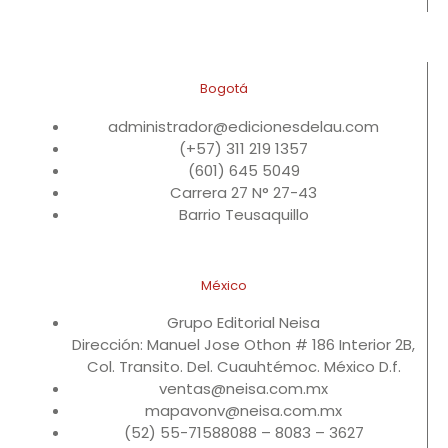
Bogotá
administrador@edicionesdelau.com
(+57) 311 219 1357
(601) 645 5049
Carrera 27 N° 27-43
Barrio Teusaquillo
México
Grupo Editorial Neisa
Dirección: Manuel Jose Othon # 186 Interior 2B,
Col. Transito. Del. Cuauhtémoc. México D.f.
ventas@neisa.com.mx
mapavonv@neisa.com.mx
(52) 55-71588088 – 8083 – 3627