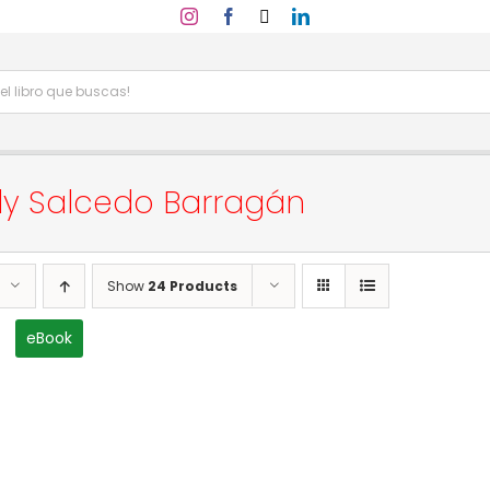
idy Salcedo Barragán
Show
24 Products
eBook