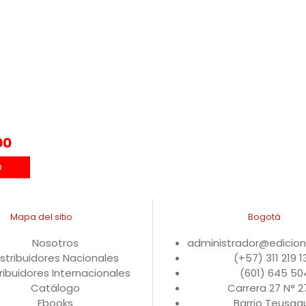
00
Mapa del sitio
Bogotá
Nosotros
administrador@edicio
istribuidores Nacionales
(+57) 311 219 
ribuidores Internacionales
(601) 645 50
Catálogo
Carrera 27 N° 
Ebooks
Barrio Teusaqu