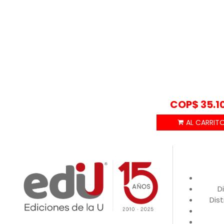
COP$
35.1
D
Dist