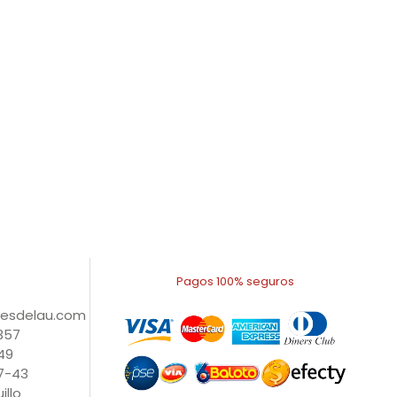
Pagos 100% seguros
nesdelau.com
1357
49
27-43
illo