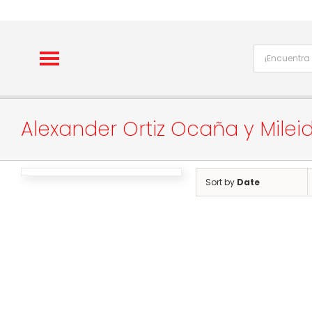
Skip
to
content
Alexander Ortiz Ocaña y Mile
Sort by
Date