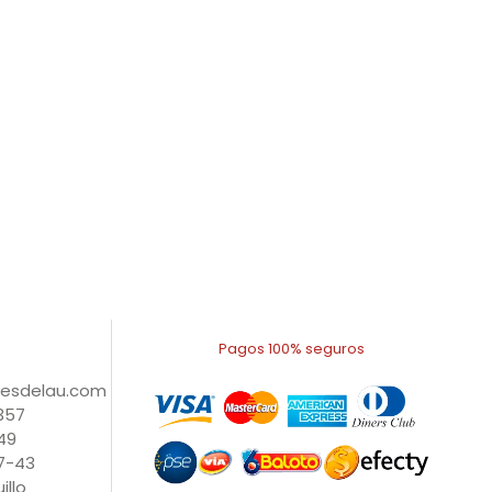
Pagos 100% seguros
nesdelau.com
1357
49
27-43
illo