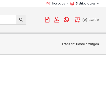
Nosotros
Distribuidores
(
0
)
COP$
0
Estas en:
Home
Vargas