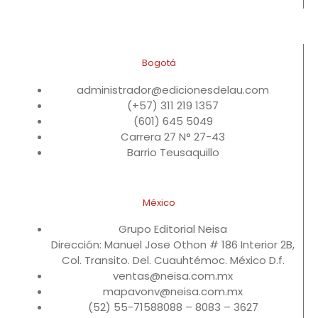
Bogotá
administrador@edicionesdelau.com
(+57) 311 219 1357
(601) 645 5049
Carrera 27 N° 27-43
Barrio Teusaquillo
México
Grupo Editorial Neisa
Dirección: Manuel Jose Othon # 186 Interior 2B,
Col. Transito. Del. Cuauhtémoc. México D.f.
ventas@neisa.com.mx
mapavonv@neisa.com.mx
(52) 55-71588088 – 8083 – 3627