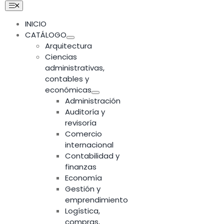
Skip
Toggle
Navigation
to
INICIO
content
CATÁLOGO
Arquitectura
Ciencias
administrativas,
contables y
económicas
Administración
Auditoría y
revisoría
Comercio
internacional
Contabilidad y
finanzas
Economía
Gestión y
emprendimiento
Logística,
compras,