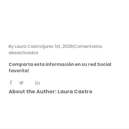
By
Laura Castro
|
junio 1st, 2026
|
Comentarios
en
desactivados
9789587929997
Comparta esta información en su red Social
favorita!
Facebook
X
LinkedIn
Reddit
WhatsApp
Tumblr
Pinterest
Vk
Email
About the Author:
Laura Castro