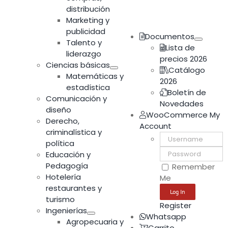
distribución
Marketing y
publicidad
Documentos
Talento y
Lista de
liderazgo
precios 2026
Ciencias básicas
Catálogo
Matemáticas y
2026
estadística
Boletín de
Comunicación y
Novedades
diseño
WooCommerce My
Derecho,
Account
criminalística y
Username:
política
Password:
Educación y
Pedagogía
Remember
Hotelería
Me
restaurantes y
turismo
Register
Ingenierías
Whatsapp
Agropecuaria y
Carrito