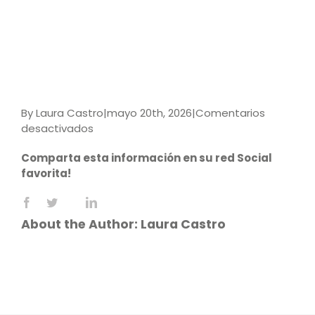
By
Laura Castro
|
mayo 20th, 2026
|
Comentarios
en
desactivados
INFORMATICA
Comparta esta información en su red Social
PARA
favorita!
MAYORES
Facebook
X
LinkedIn
Reddit
WhatsApp
Tumblr
Pinterest
Vk
Email
About the Author:
Laura Castro