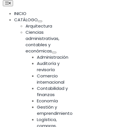
Skip
Toggle
Navigation
to
INICIO
content
CATÁLOGO
Arquitectura
Ciencias
administrativas,
contables y
económicas
Administración
Auditoría y
revisoría
Comercio
internacional
Contabilidad y
finanzas
Economía
Gestión y
emprendimiento
Logística,
compras,