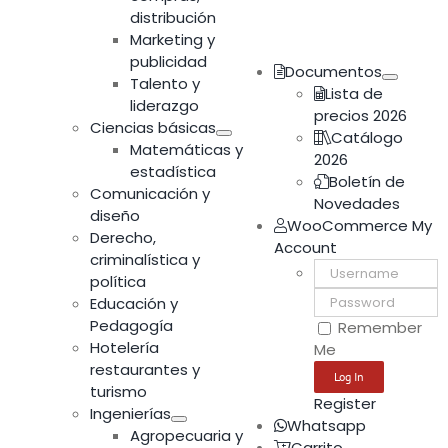
distribución
Marketing y
publicidad
Documentos
Talento y
Lista de
liderazgo
precios 2026
Ciencias básicas
Catálogo
Matemáticas y
2026
estadística
Boletín de
Comunicación y
Novedades
diseño
WooCommerce My
Derecho,
Account
criminalística y
Username:
política
Password:
Educación y
Pedagogía
Remember
Hotelería
Me
restaurantes y
turismo
Register
Ingenierías
Whatsapp
Agropecuaria y
Carrito