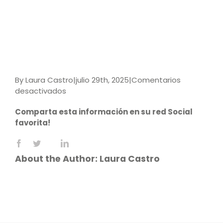
By
Laura Castro
|
julio 29th, 2025
|
Comentarios
en
desactivados
9789587929195
Comparta esta información en su red Social
favorita!
Facebook
X
LinkedIn
Reddit
WhatsApp
Tumblr
Pinterest
Vk
Email
About the Author:
Laura Castro