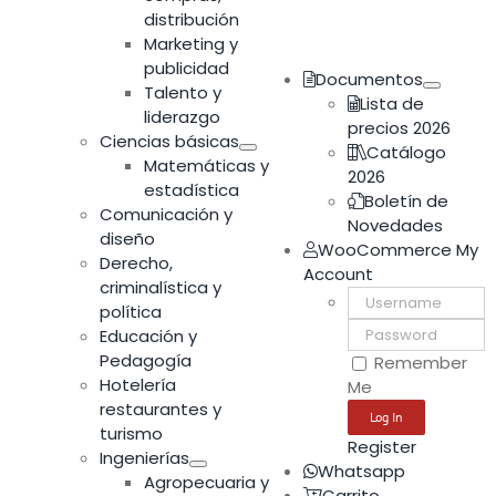
distribución
Marketing y
publicidad
Documentos
Talento y
Lista de
liderazgo
precios 2026
Ciencias básicas
Catálogo
Matemáticas y
2026
estadística
Boletín de
Comunicación y
Novedades
diseño
WooCommerce My
Derecho,
Account
criminalística y
Username:
política
Password:
Educación y
Pedagogía
Remember
Hotelería
Me
restaurantes y
turismo
Register
Ingenierías
Whatsapp
Agropecuaria y
Carrito