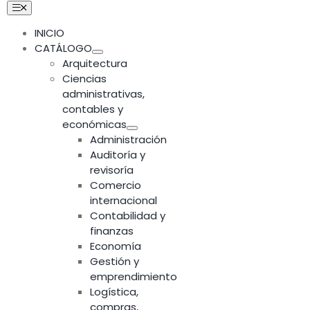
Skip
Toggle
Navigation
to
INICIO
content
CATÁLOGO
Arquitectura
Ciencias
administrativas,
contables y
económicas
Administración
Auditoría y
revisoría
Comercio
internacional
Contabilidad y
finanzas
Economía
Gestión y
emprendimiento
Logística,
compras,