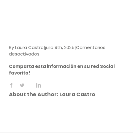
By
Laura Castro
|
julio 9th, 2025
|
Comentarios
en
desactivados
9789587928907
Comparta esta información en su red Social
favorita!
Facebook
X
LinkedIn
Reddit
WhatsApp
Tumblr
Pinterest
Vk
Email
About the Author:
Laura Castro