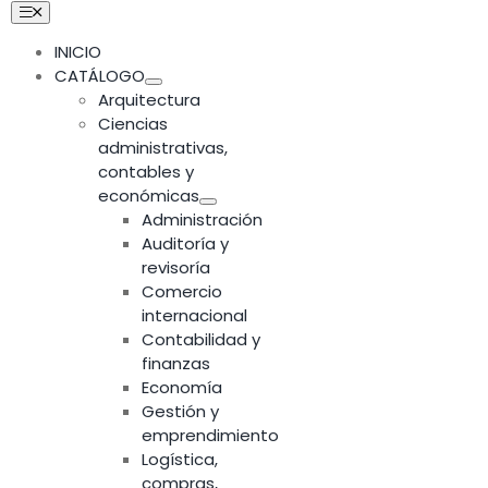
Skip
Toggle
Navigation
to
INICIO
content
CATÁLOGO
Arquitectura
Ciencias
administrativas,
contables y
económicas
Administración
Auditoría y
revisoría
Comercio
internacional
Contabilidad y
finanzas
Economía
Gestión y
emprendimiento
Logística,
compras,