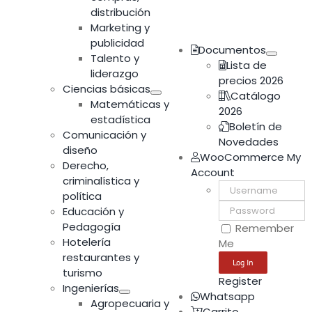
distribución
Marketing y
publicidad
Documentos
Talento y
Lista de
liderazgo
precios 2026
Ciencias básicas
Catálogo
Matemáticas y
2026
estadística
Boletín de
Comunicación y
Novedades
diseño
WooCommerce My
Derecho,
Account
criminalística y
Username:
política
Password:
Educación y
Pedagogía
Remember
Hotelería
Me
restaurantes y
turismo
Register
Ingenierías
Whatsapp
Agropecuaria y
Carrito