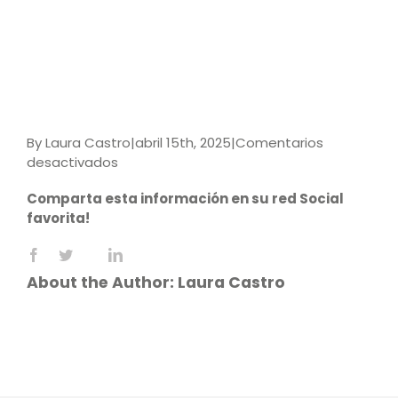
By
Laura Castro
|
abril 15th, 2025
|
Comentarios
en
desactivados
El
Comparta esta información en su red Social
Arte
favorita!
de
Ensenar
Facebook
X
LinkedIn
Reddit
WhatsApp
Tumblr
Pinterest
Vk
Email
About the Author:
Laura Castro