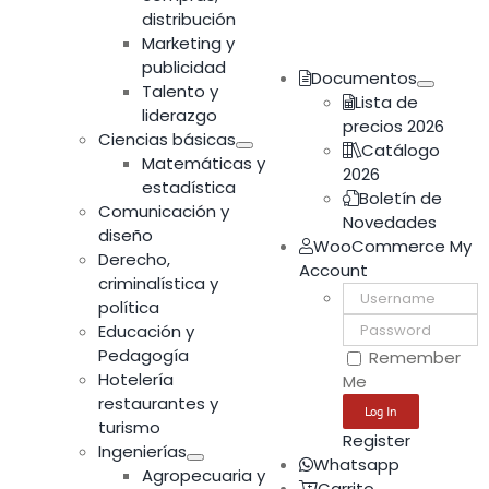
distribución
Marketing y
publicidad
Documentos
Talento y
Lista de
liderazgo
precios 2026
Ciencias básicas
Catálogo
Matemáticas y
2026
estadística
Boletín de
Comunicación y
Novedades
diseño
WooCommerce My
Derecho,
Account
criminalística y
Username:
política
Password:
Educación y
Pedagogía
Remember
Hotelería
Me
restaurantes y
turismo
Register
Ingenierías
Whatsapp
Agropecuaria y
Carrito