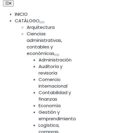
Skip
Toggle
Navigation
to
INICIO
content
CATÁLOGO
Arquitectura
Ciencias
administrativas,
contables y
económicas
Administración
Auditoría y
revisoría
Comercio
internacional
Contabilidad y
finanzas
Economía
Gestión y
emprendimiento
Logística,
compras,