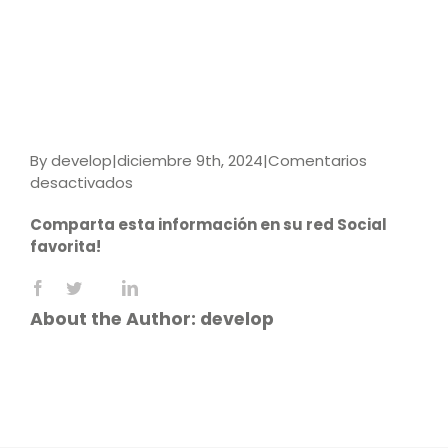
By
develop
|
diciembre 9th, 2024
|
Comentarios
en
desactivados
9789587927719
Comparta esta información en su red Social
favorita!
Facebook
X
LinkedIn
Reddit
WhatsApp
Tumblr
Pinterest
Vk
Email
About the Author:
develop