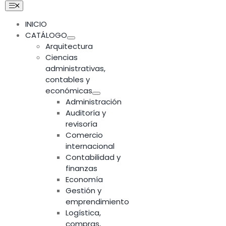
Skip
Toggle
Navigation
to
INICIO
content
CATÁLOGO
Arquitectura
Ciencias
administrativas,
contables y
económicas
Administración
Auditoría y
revisoría
Comercio
internacional
Contabilidad y
finanzas
Economía
Gestión y
emprendimiento
Logística,
compras,