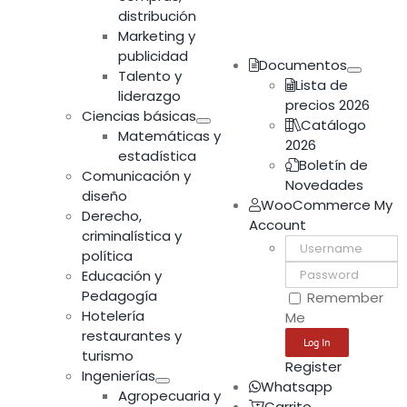
distribución
Marketing y
publicidad
Documentos
Talento y
Lista de
liderazgo
precios 2026
Ciencias básicas
Catálogo
Matemáticas y
2026
estadística
Boletín de
Comunicación y
Novedades
diseño
WooCommerce My
Derecho,
Account
criminalística y
Username:
política
Password:
Educación y
Pedagogía
Remember
Hotelería
Me
restaurantes y
turismo
Register
Ingenierías
Whatsapp
Agropecuaria y
Carrito